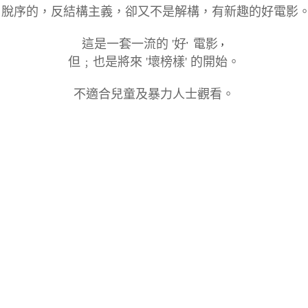
脫序的，反結構主義，卻又不是解構，有新趣的好電影
這是一套一流的 '好
電影
'
，
但﹔也是將來 '壞榜樣' 的開始。
不適合兒童及暴力人士觀看。