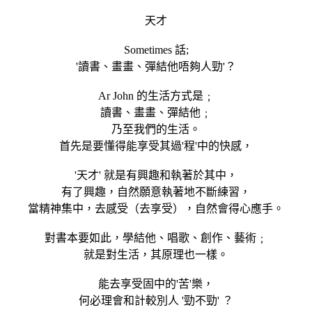
天才
Sometimes 話;
'讀書、畫畫、彈結他唔夠人勁'？
Ar John 的生活方式是﹔
讀書、畫畫、彈結他﹔
乃至我們的生活。
首先是要懂得能享受其過'程'中的快感，
'天才' 就是有興趣和執著於其中，
有了興趣，自然願意執著地不斷練習，
當精神集中，去感受（去享受），自然會得心應手。
對書本要如此，學結他、唱歌、創作、藝術﹔
就是對生活，其原理也一樣。
能去享受固中的'苦'樂，
何必理會和計較別人 '勁不勁' ？