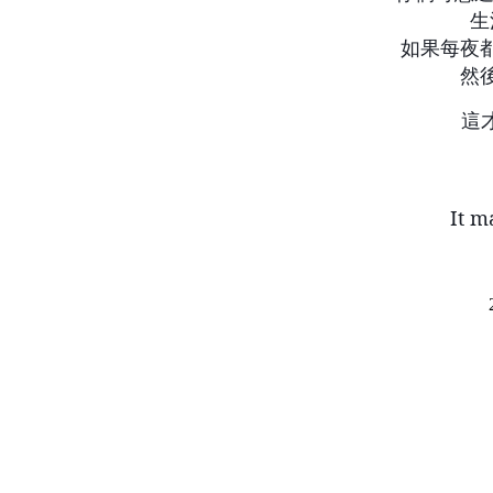
生
如果每夜
然
這
It m