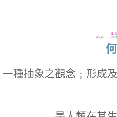
何
一種抽象之觀念﹔形成
是人類在其