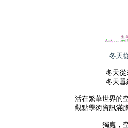
冬天
冬天從
冬天囂
活在繁華世界的
觀點學術資訊滿
獨處，