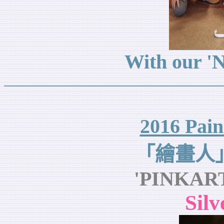
With our '
____________________________________
2016 Pain
「繪畫人
'PINKART 
Silv