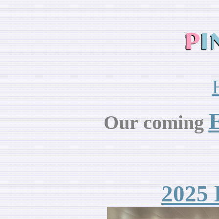
E
Our
coming
202
5