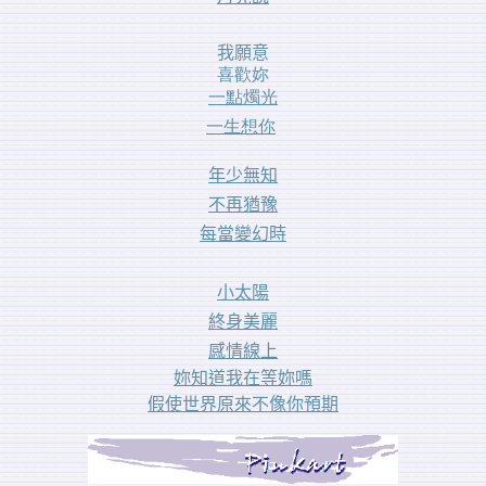
我願意
喜歡妳
一點燭光
一生想你
年少無知
不再猶豫
每當變幻時
小太陽
終身美麗
感情線上
妳知道我在等妳嗎
假使世界原來不像你預期