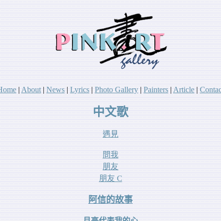
Home
|
About
|
News
|
Lyr
ics
|
Photo Gallery
|
P
ainters
|
A
rticle
|
Contac
中文歌
遇見
問我
朋友
朋友 C
阿信的故事
月亮代表我的心