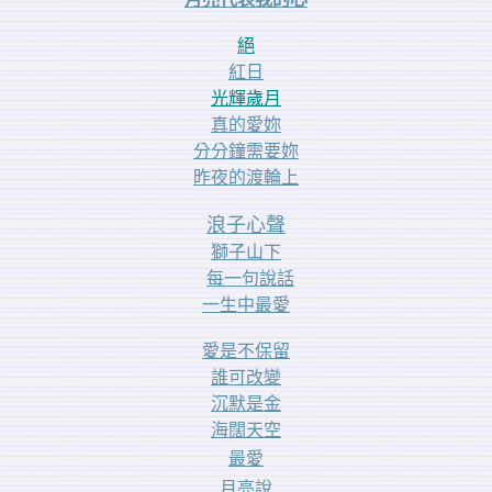
絕
紅日
光輝歲月
真的愛妳
分分鐘需要妳
昨夜的渡輪上
浪子心聲
獅子山下
每一句說話
一生中最愛
愛是不保留
誰可改變
沉默是金
海闊天空
最愛
月亮說